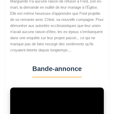
Marguerite n’a aucune raison de refuser à Fred, son ex-
mari, la demande en nullité de leur mariage à l’Église.
Elle est même heureuse d’apprendre que Fred projette
de se remarier avec Chloé, sa nouvelle compagne. Pour
démontrer aux autorités ecclésiastiques que leur union
n’avait aucune raison d’être, les ex-époux s’embarquent
dans une enquête sur leur propre passé... ce qui ne
manque pas de faire resurgir des sentiments qu’ils
croyaient éteints depuis longtemps…
Bande-annonce