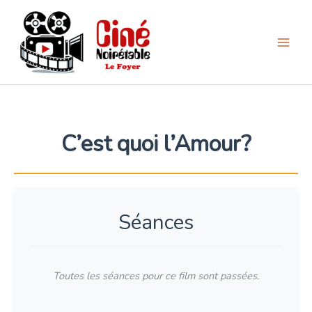
Aller
au
contenu
C’est quoi l’Amour?
Séances
Toutes les séances pour ce film sont passées.