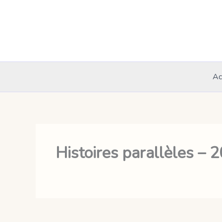
Aller
au
contenu
Ac
Histoires parallèles –