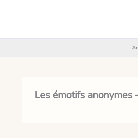
Aller
au
contenu
Ac
Les émotifs anonymes 